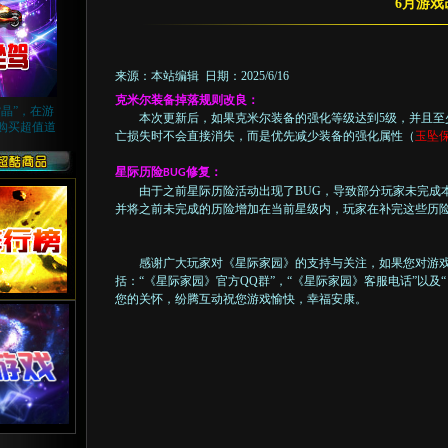
6月游戏
来源：本站编辑 日期：2025/6/16
克米尔装备掉落规则改良：
晶”，在游
本次更新后，如果克米尔装备的强化等级达到
5级，并且至
购买超值道
亡损失时不会直接消失，而是优先减少装备的强化属性（
玉坠
星际历险
修复：
BUG
由于之前星际历险活动出现了
BUG，导致部分玩家未完成
并将之前未完成的历险增加在当前星级内，玩家在补完这些历
感谢广大玩家对《星际家园》的支持与关注，如果您对游
括：
“《星际家园》官方QQ群”，“《星际家园》客服电话”以
您的关怀，纷腾互动祝您游戏愉快，幸福安康。